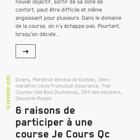
nouvel objectif, sortir de sa zone de
confort, peut être difficile et même
angoissant pour plusieurs. Dans le domaine
de la course, on n’y échappe pas. Pourtant,
lorsqu’on décide…
18 février 2020
,
,
Divers
Marathon Beneva de Québec
Demi-
,
marathon Lévis Promutuel Assurance
Trail
,
,
Coureur des Bois Duchesnay
Défi des escaliers
Descente Royale
6 raisons de
participer à une
course Je Cours Qc