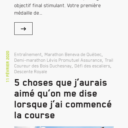
objectif final stimulant. Votre première
médaille de…
11 février 2020
,
,
Entraînement
Marathon Beneva de Québec
,
Demi-marathon Lévis Promutuel Assurance
Trail
,
,
Coureur des Bois Duchesnay
Défi des escaliers
Descente Royale
5 choses que j’aurais
aimé qu’on me dise
lorsque j’ai commencé
la course