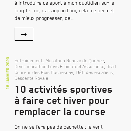
à introduire ce sport à mon quotidien sur le
long terme, car aujourd’hui, cela me permet
de mieux progresser, de…
16 janvier 2020
,
,
Entraînement
Marathon Beneva de Québec
,
Demi-marathon Lévis Promutuel Assurance
Trail
,
,
Coureur des Bois Duchesnay
Défi des escaliers
Descente Royale
10 activités sportives
à faire cet hiver pour
remplacer la course
On ne se fera pas de cachette : le vent