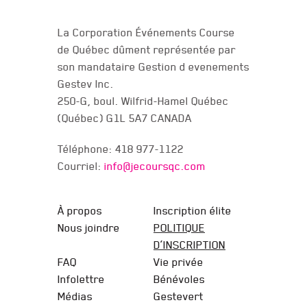
NOUS JOINDRE
La Corporation Événements Course
de Québec dûment représentée par
son mandataire Gestion d evenements
Gestev Inc.
250-G, boul. Wilfrid-Hamel Québec
(Québec) G1L 5A7 CANADA
Téléphone: 418 977-1122
Courriel:
info@jecoursqc.com
JE COURS QC
À propos
Inscription élite
Nous joindre
POLITIQUE
D’INSCRIPTION
FAQ
Vie privée
Infolettre
Bénévoles
Médias
Gestevert