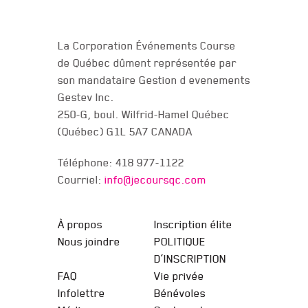
NOUS JOINDRE
La Corporation Événements Course
de Québec dûment représentée par
son mandataire Gestion d evenements
Gestev Inc.
250-G, boul. Wilfrid-Hamel Québec
(Québec) G1L 5A7 CANADA
Téléphone: 418 977-1122
Courriel:
info@jecoursqc.com
JE COURS QC
À propos
Inscription élite
Nous joindre
POLITIQUE
D’INSCRIPTION
FAQ
Vie privée
Infolettre
Bénévoles