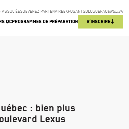
 ASSOCIÉES
DEVENEZ PARTENAIRE
EXPOSANTS
BLOGUE
FAQ
ENGLISH
rs QC
Programmes de préparation
S’inscrire
uébec : bien plus
Boulevard Lexus