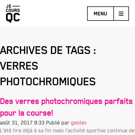
Retourner
MENU
à
la
page
d'accueil
ARCHIVES DE TAGS :
MARATHON BENEVA DE QUÉBEC PRÉSENTÉ PAR BRUNET
VERRES
DEMI-MARATHON DE LÉVIS PROMUTUEL ASSURANCE
TRAIL COUREUR DES BOIS DE DUCHESNAY PRÉSENTÉ
PHOTOCHROMIQUES
PAR HOKA
DÉFI DES ESCALIERS FIZZ
Des verres photochromiques parfaits
pour la course!
août 31, 2017 8:33
Publié par
gestev
L’été tire déjà à sa fin mais l’activité sportive continue de