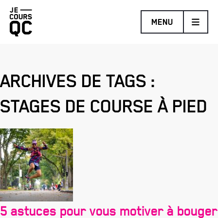
Retourner
MENU
à
la
page
d'accueil
ARCHIVES DE TAGS :
MARATHON BENEVA DE QUÉBEC PRÉSENTÉ PAR BRUNET
STAGES DE COURSE À PIED
DEMI-MARATHON DE LÉVIS PROMUTUEL ASSURANCE
TRAIL COUREUR DES BOIS DE DUCHESNAY PRÉSENTÉ
PAR HOKA
DÉFI DES ESCALIERS FIZZ
5 astuces pour vous motiver à bouger