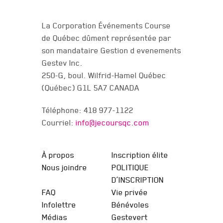
NOUS JOINDRE
La Corporation Événements Course
de Québec dûment représentée par
son mandataire Gestion d evenements
Gestev Inc.
250-G, boul. Wilfrid-Hamel Québec
(Québec) G1L 5A7 CANADA
Téléphone: 418 977-1122
Courriel:
info@jecoursqc.com
JE COURS QC
À propos
Inscription élite
Nous joindre
POLITIQUE
D’INSCRIPTION
FAQ
Vie privée
Infolettre
Bénévoles
Médias
Gestevert