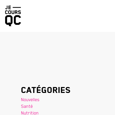
Retourner
à
la
page
d'accueil
Catégories
Nouvelles
Santé
Nutrition