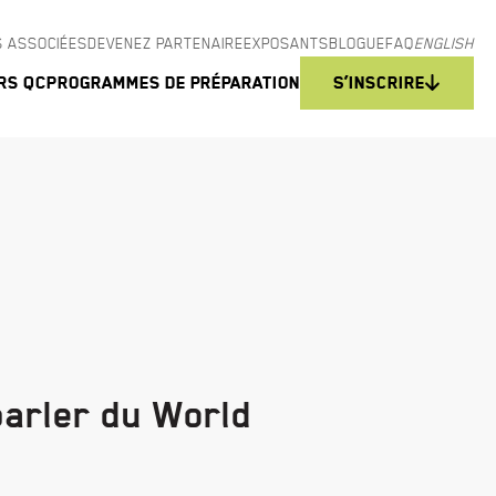
 ASSOCIÉES
DEVENEZ PARTENAIRE
EXPOSANTS
BLOGUE
FAQ
ENGLISH
rs QC
Programmes de préparation
S’inscrire
parler du World