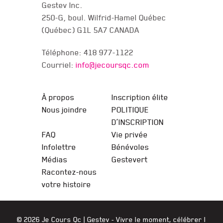
Gestev Inc.
250-G, boul. Wilfrid-Hamel Québec
(Québec) G1L 5A7 CANADA
Téléphone: 418 977-1122
Courriel:
info@jecoursqc.com
JE COURS QC
À propos
Inscription élite
Nous joindre
POLITIQUE
D’INSCRIPTION
FAQ
Vie privée
Infolettre
Bénévoles
Médias
Gestevert
Racontez-nous
votre histoire
© 2026 Je Cours Qc |
Gestev
- Vivre le moment, célébrer l