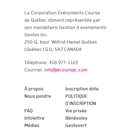
NOUS JOINDRE
La Corporation Événements Course
de Québec dûment représentée par
son mandataire Gestion d evenements
Gestev Inc.
250-G, boul. Wilfrid-Hamel Québec
(Québec) G1L 5A7 CANADA
Téléphone: 418 977-1122
Courriel:
info@jecoursqc.com
JE COURS QC
À propos
Inscription élite
Nous joindre
POLITIQUE
D’INSCRIPTION
FAQ
Vie privée
Infolettre
Bénévoles
Médias
Gestevert