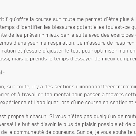
tif qu’offre la course sur route me permet d’être plus à
temps d’identifier les blessures potentielles (qu’est-ce q
ente de les prévenir mieux par la suite avec des exercices
temps d’analyser ma respiration. Je m’assure de respirer 
ration et j’essaie d’ajuster le tout pour optimiser mon e
aussi, mais je prends le temps d’essayer de mieux compr
l :
non, sur route, il y a des sections iiiiinnnnnntteeeerrrrmm
arler et à travailler ton mental pour passer à travers cett
xpérience et l’appliquer lors d’une course en sentier et 
 est propre à chacun. Si vous n’êtes pas quelqu’un de rout
 versa! Le but est d’avoir le plus de plaisir possible et de
 de la communauté de coureurs. Sur ce, je vous souhaite 