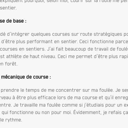
 expliquent pourquoi, selon moi, courir sur la route me pe
sentier.
sse de base :
cidé d’intégrer quelques courses sur route stratégiques
 d’être plus performant en sentier. Ceci fonctionne parce
ourses en sentiers. J’ai fait beaucoup de travail de foulée
st athlète de haut niveau. Ceci me permet d’être plus rap
n forêt.
 mécanique de course :
 prendre le temps de me concentrer sur ma foulée. Je se
eau à être plus efficace lors de ma course et qu’il enregi
ntre. Je travaille ma foulée comme si j’étudiais pour un 
 qui fonctionne ou non pour moi. Évidemment, je refais ç
le rythme.