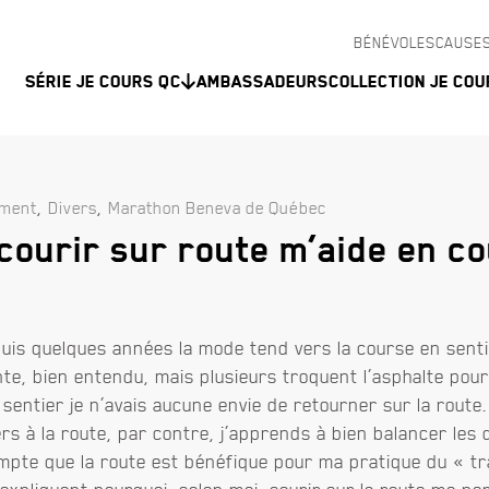
BÉNÉVOLES
CAUSES
Série Je Cours QC
Ambassadeurs
Collection Je Cou
,
,
ement
Divers
Marathon Beneva de Québec
ourir sur route m’aide en c
uis quelques années la mode tend vers la course en senti
e, bien entendu, mais plusieurs troquent l’asphalte pour 
sentier je n’avais aucune envie de retourner sur la route.
ers à la route, par contre, j’apprends à bien balancer les 
pte que la route est bénéfique pour ma pratique du « trail