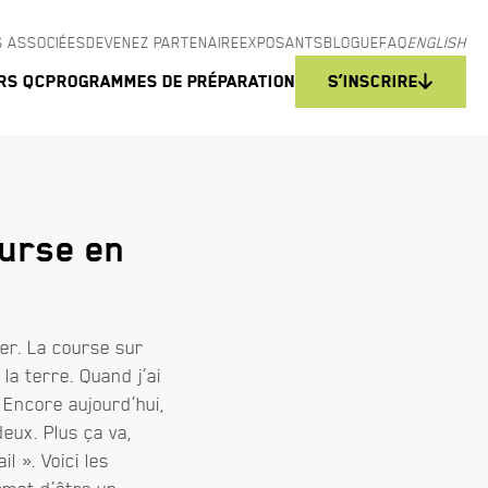
 ASSOCIÉES
DEVENEZ PARTENAIRE
EXPOSANTS
BLOGUE
FAQ
ENGLISH
rs QC
Programmes de préparation
S’inscrire
ourse en
er. La course sur
la terre. Quand j’ai
 Encore aujourd’hui,
deux. Plus ça va,
 ». Voici les