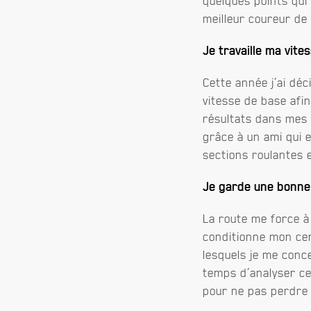
quelques points qui
meilleur coureur de 
Je travaille ma vite
Cette année j’ai dé
vitesse de base afin
résultats dans mes c
grâce à un ami qui e
sections roulantes e
Je garde une bonne
La route me force à
conditionne mon cerv
lesquels je me conce
temps d’analyser ce
pour ne pas perdre 