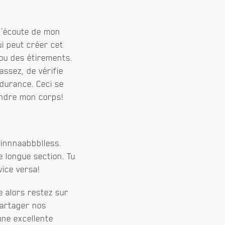
 l’écoute de mon
ui peut créer cet
 ou des étirements.
assez, de vérifie
ndurance. Ceci se
endre mon corps!
iiinnnaabbblless.
e longue section. Tu
vice versa!
e alors restez sur
 partager nos
une excellente