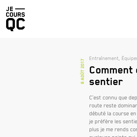
Retourner
à
la
page
d'accueil
,
Entraînement
Équip
8 août 2017
Comment c
sentier
C’est connu que dep
route reste dominant
débuté la course en 
je préfère les senti
plus je me rends com