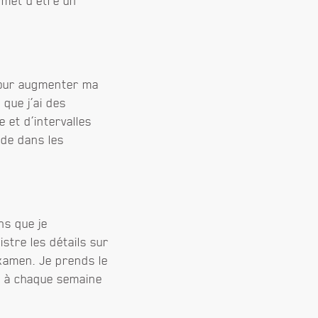
rmet d’être un
 pour augmenter ma
 que j’ai des
 et d’intervalles
ide dans les
ns que je
stre les détails sur
examen. Je prends le
a à chaque semaine