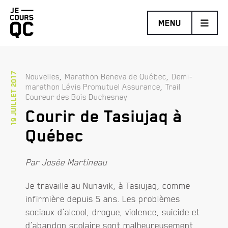
Retourner
MENU
à
la
page
d'accueil
19 juillet 2017
,
,
Nouvelles
Marathon Beneva de Québec
Demi-
,
marathon Lévis Promutuel Assurance
Trail
MARATHON BENEVA DE QUÉBEC PRÉSENTÉ PAR BRUNET
Coureur des Bois Duchesnay
DEMI-MARATHON DE LÉVIS PROMUTUEL ASSURANCE
Courir de Tasiujaq à
TRAIL COUREUR DES BOIS DE DUCHESNAY PRÉSENTÉ
Québec
PAR HOKA
DÉFI DES ESCALIERS FIZZ
Par Josée Martineau
Je travaille au Nunavik, à Tasiujaq, comme
infirmière depuis 5 ans. Les problèmes
sociaux d’alcool, drogue, violence, suicide et
d’abandon scolaire sont malheureusement