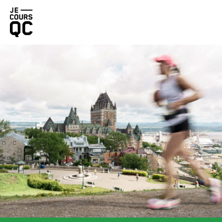
JE
COURS
QC
MARATHON BENEVA DE QUÉBEC PRÉSENTÉ PAR BRUNET
DEMI-MARATHON DE LÉVIS PROMUTUEL ASSURANCE
TRAIL COUREUR DES BOIS DE DUCHESNAY PRÉSENTÉ PAR 
DÉFI DES ESCALIERS FIZZ