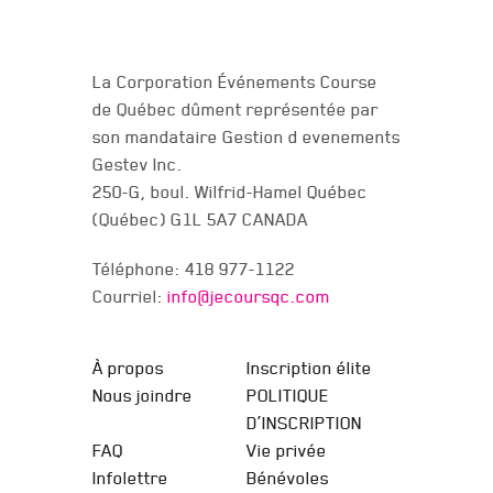
NOUS JOINDRE
La Corporation Événements Course
de Québec dûment représentée par
son mandataire Gestion d evenements
Gestev Inc.
250-G, boul. Wilfrid-Hamel Québec
(Québec) G1L 5A7 CANADA
Téléphone: 418 977-1122
Courriel:
info@jecoursqc.com
JE COURS QC
À propos
Inscription élite
Nous joindre
POLITIQUE
D’INSCRIPTION
FAQ
Vie privée
Infolettre
Bénévoles