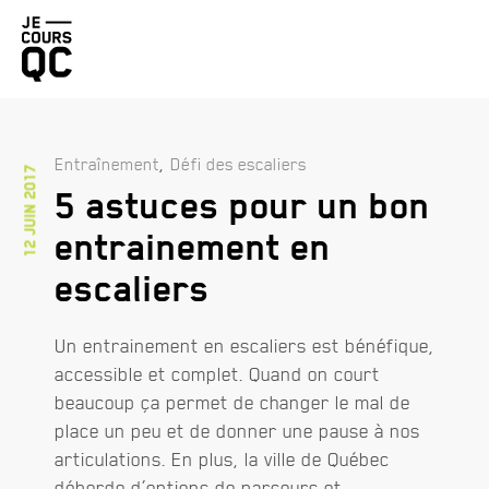
Retourner
à
la
page
d'accueil
,
Entraînement
Défi des escaliers
12 juin 2017
5 astuces pour un bon
MARATHON BENEVA DE QUÉBEC PRÉSENTÉ PAR BRUNET
DEMI-MARATHON DE LÉVIS PROMUTUEL ASSURANCE
entrainement en
TRAIL COUREUR DES BOIS DE DUCHESNAY PRÉSENTÉ PAR 
escaliers
DÉFI DES ESCALIERS FIZZ
Un entrainement en escaliers est bénéfique,
accessible et complet. Quand on court
beaucoup ça permet de changer le mal de
place un peu et de donner une pause à nos
articulations. En plus, la ville de Québec
déborde d’options de parcours et