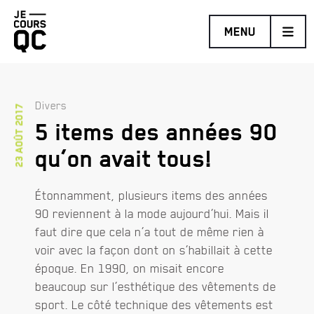
Retourner
MENU
à
la
page
d'accueil
Divers
23 août 2017
5 items des années 90
MARATHON BENEVA DE QUÉBEC PRÉSENTÉ PAR BRUNET
DEMI-MARATHON DE LÉVIS PROMUTUEL ASSURANCE
qu’on avait tous!
TRAIL COUREUR DES BOIS DE DUCHESNAY PRÉSENTÉ PAR
HOKA
Étonnamment, plusieurs items des années
DÉFI DES ESCALIERS FIZZ
90 reviennent à la mode aujourd’hui. Mais il
faut dire que cela n’a tout de même rien à
voir avec la façon dont on s’habillait à cette
époque. En 1990, on misait encore
beaucoup sur l’esthétique des vêtements de
sport. Le côté technique des vêtements est