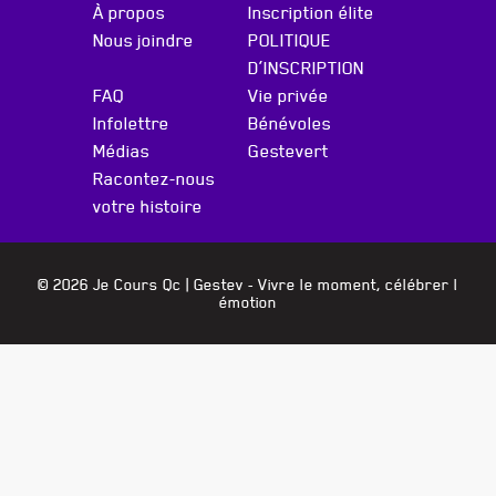
À propos
Inscription élite
Nous joindre
POLITIQUE
D’INSCRIPTION
FAQ
Vie privée
Infolettre
Bénévoles
Médias
Gestevert
Racontez-nous
votre histoire
© 2026 Je Cours Qc |
Gestev
- Vivre le moment, célébrer l
émotion