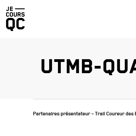
Retourner
à
la
page
d'accueil
UTMB-QUA
Partenaires présentateur – Trail Coureur des