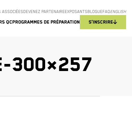
 ASSOCIÉES
DEVENEZ PARTENAIRE
EXPOSANTS
BLOGUE
FAQ
ENGLISH
rs QC
Programmes de préparation
S’inscrire
E-300×257