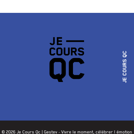
JE COURS QC
© 2026 Je Cours Qc |
Gestev
- Vivre le moment, célébrer l émotion