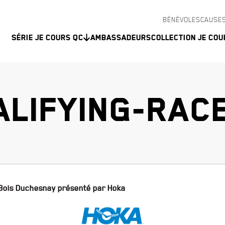
BÉNÉVOLES
CAUSES
Série Je Cours QC
Ambassadeurs
Collection Je Cou
LIFYING-RAC
 Bois Duchesnay présenté par Hoka