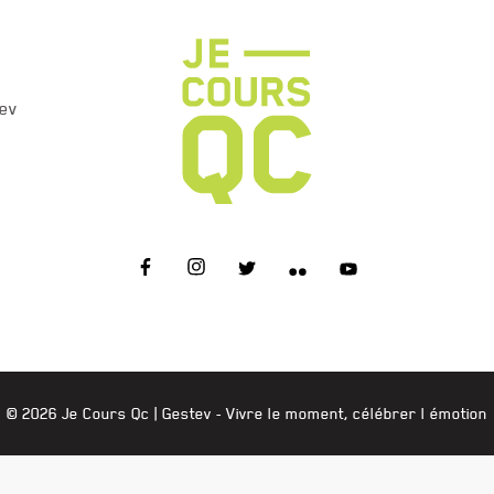
ev
JE COURS QC
© 2026 Je Cours Qc |
Gestev
- Vivre le moment, célébrer l émotion