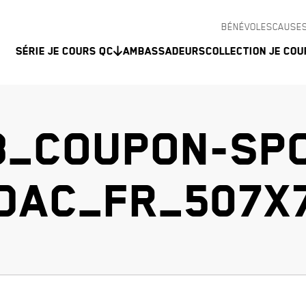
BÉNÉVOLES
CAUSES
Série Je Cours QC
Ambassadeurs
Collection Je Cou
3_COUPON-SPO
DAC_FR_507X