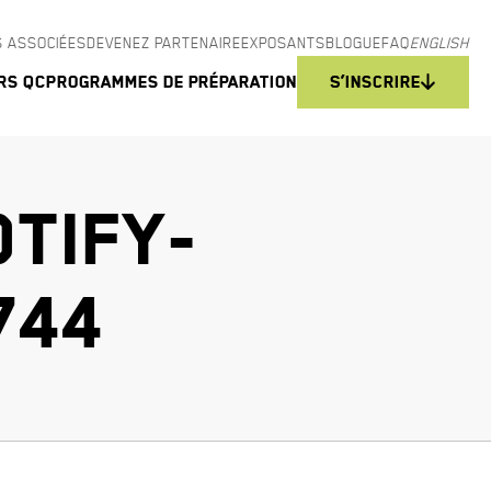
 ASSOCIÉES
DEVENEZ PARTENAIRE
EXPOSANTS
BLOGUE
FAQ
ENGLISH
rs QC
Programmes de préparation
S’inscrire
TIFY-
744