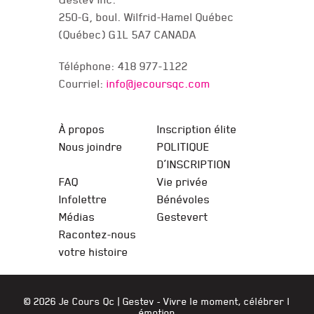
250-G, boul. Wilfrid-Hamel Québec
(Québec) G1L 5A7 CANADA
Téléphone: 418 977-1122
Courriel:
info@jecoursqc.com
JE COURS QC
À propos
Inscription élite
Nous joindre
POLITIQUE
D’INSCRIPTION
FAQ
Vie privée
Infolettre
Bénévoles
Médias
Gestevert
Racontez-nous
votre histoire
© 2026 Je Cours Qc |
Gestev
- Vivre le moment, célébrer l
émotion