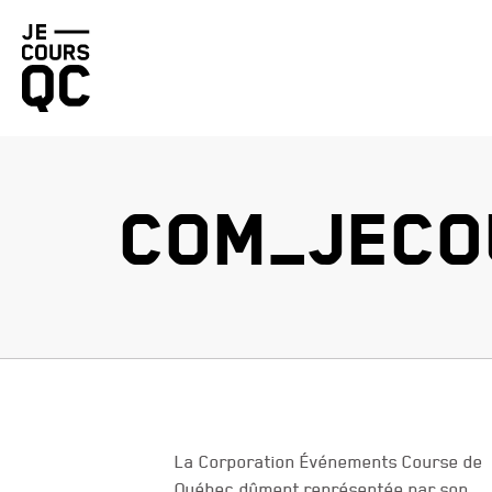
Retourner
à
la
page
d'accueil
COM_JECO
La Corporation Événements Course de
Québec dûment représentée par son