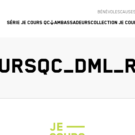
BÉNÉVOLES
CAUSES
Série Je Cours QC
Ambassadeurs
Collection Je Cou
URSQC_DML_R