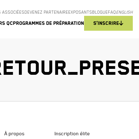
 ASSOCIÉES
DEVENEZ PARTENAIRE
EXPOSANTS
BLOGUE
FAQ
ENGLISH
rs QC
Programmes de préparation
S’inscrire
ETOUR_PRESE
À propos
Inscription élite