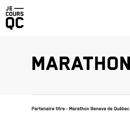
Retourner
à
la
page
d'accueil
MARATHON
Partenaire titre - Marathon Beneva de Québec