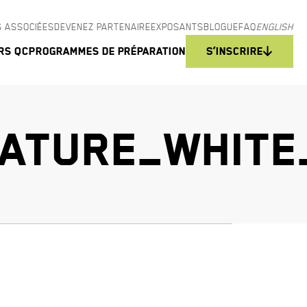
 ASSOCIÉES
DEVENEZ PARTENAIRE
EXPOSANTS
BLOGUE
FAQ
ENGLISH
rs QC
Programmes de préparation
S’inscrire
ATURE_WHITE