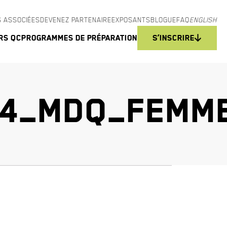
 ASSOCIÉES
DEVENEZ PARTENAIRE
EXPOSANTS
BLOGUE
FAQ
ENGLISH
rs QC
Programmes de préparation
S’inscrire
24_MDQ_FEMM