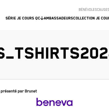
BÉNÉVOLES
CAUSES
Série Je Cours QC
Ambassadeurs
Collection Je Cou
S_TSHIRTS20
 présenté par Brunet