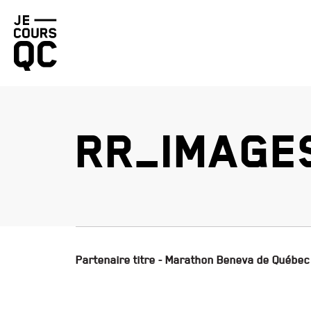
Retourner
à
la
page
d'accueil
RR_IMAGE
Partenaire titre - Marathon Beneva de Québec