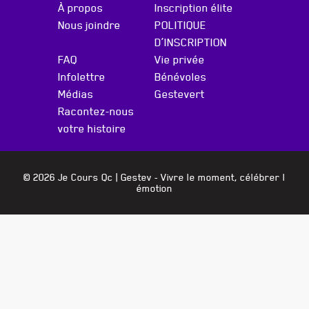
À propos
Inscription élite
Nous joindre
POLITIQUE
D’INSCRIPTION
FAQ
Vie privée
Infolettre
Bénévoles
Médias
Gestevert
Racontez-nous
votre histoire
© 2026 Je Cours Qc |
Gestev
- Vivre le moment, célébrer l
émotion