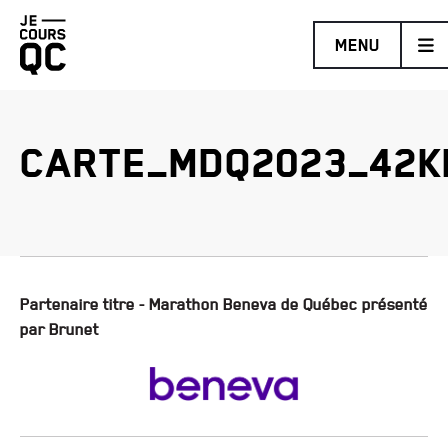
Retourner
MENU
à
la
page
d'accueil
CARTE_MDQ2023_42K
MARATHON BENEVA DE QUÉBEC PRÉSENTÉ PAR BRUNET
DEMI-MARATHON DE LÉVIS PROMUTUEL ASSURANCE
TRAIL COUREUR DES BOIS DE DUCHESNAY PRÉSENTÉ PAR
HOKA
DÉFI DES ESCALIERS FIZZ
Partenaire titre - Marathon Beneva de Québec présenté
par Brunet