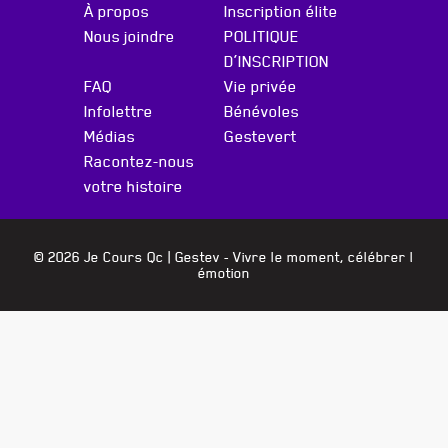
À propos
Inscription élite
Nous joindre
POLITIQUE
D’INSCRIPTION
FAQ
Vie privée
Infolettre
Bénévoles
Médias
Gestevert
Racontez-nous
votre histoire
© 2026 Je Cours Qc |
Gestev
- Vivre le moment, célébrer l
émotion