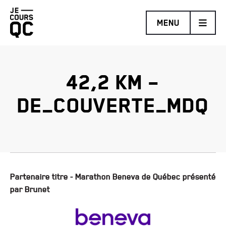
Retourner
MENU
à
la
page
d'accueil
42,2 KM –
MARATHON BENEVA DE QUÉBEC PRÉSENTÉ PAR BRUNET
DE_COUVERTE_MDQ
DEMI-MARATHON DE LÉVIS PROMUTUEL ASSURANCE
TRAIL COUREUR DES BOIS DE DUCHESNAY PRÉSENTÉ
PAR HOKA
DÉFI DES ESCALIERS FIZZ
Partenaire titre - Marathon Beneva de Québec présenté
par Brunet