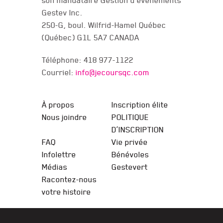
son mandataire Gestion d evenements
Gestev Inc.
250-G, boul. Wilfrid-Hamel Québec
(Québec) G1L 5A7 CANADA
Téléphone: 418 977-1122
Courriel:
info@jecoursqc.com
JE COURS QC
À propos
Inscription élite
Nous joindre
POLITIQUE
D’INSCRIPTION
FAQ
Vie privée
Infolettre
Bénévoles
Médias
Gestevert
Racontez-nous
votre histoire