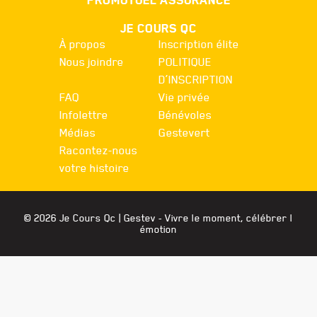
JE COURS QC
À propos
Inscription élite
Nous joindre
POLITIQUE
D’INSCRIPTION
FAQ
Vie privée
Infolettre
Bénévoles
Médias
Gestevert
Racontez-nous
votre histoire
© 2026 Je Cours Qc |
Gestev
- Vivre le moment, célébrer l
émotion