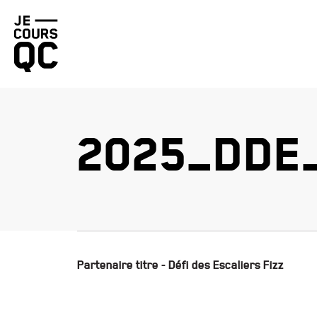
Retourner
à
la
page
d'accueil
2025_DDE
Partenaire titre - Défi des Escaliers Fizz