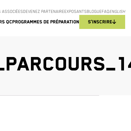
 ASSOCIÉES
DEVENEZ PARTENAIRE
EXPOSANTS
BLOGUE
FAQ
ENGLISH
rs QC
Programmes de préparation
S’inscrire
N_PARCOURS_1