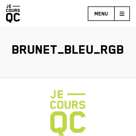
Retourner
MENU
à
la
page
d'accueil
BRUNET_BLEU_RGB
MARATHON BENEVA DE QUÉBEC PRÉSENTÉ PAR BRUNET
DEMI-MARATHON DE LÉVIS PROMUTUEL ASSURANCE
TRAIL COUREUR DES BOIS DE DUCHESNAY PRÉSENTÉ
PAR HOKA
DÉFI DES ESCALIERS FIZZ