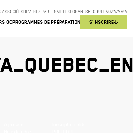
 ASSOCIÉES
DEVENEZ PARTENAIRE
EXPOSANTS
BLOGUE
FAQ
ENGLISH
rs QC
Programmes de préparation
S’inscrire
A_QUEBEC_E
À propos
Inscription élite
Nous joindre
POLITIQUE