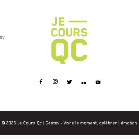
ev
JE COURS QC
© 2026 Je Cours Qc |
Gestev
- Vivre le moment, célébrer l émotion