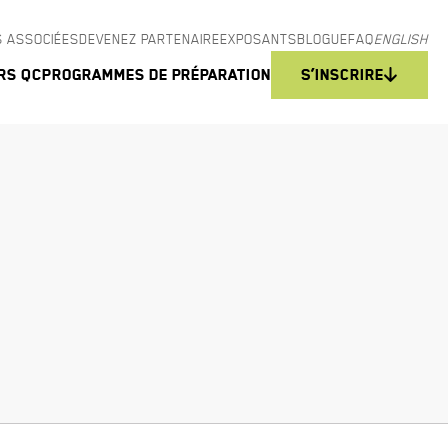
 ASSOCIÉES
DEVENEZ PARTENAIRE
EXPOSANTS
BLOGUE
FAQ
ENGLISH
rs QC
Programmes de préparation
S’inscrire