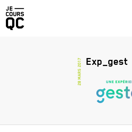
Retourner
à
la
page
d'accueil
Exp_gest
28 mars 2017