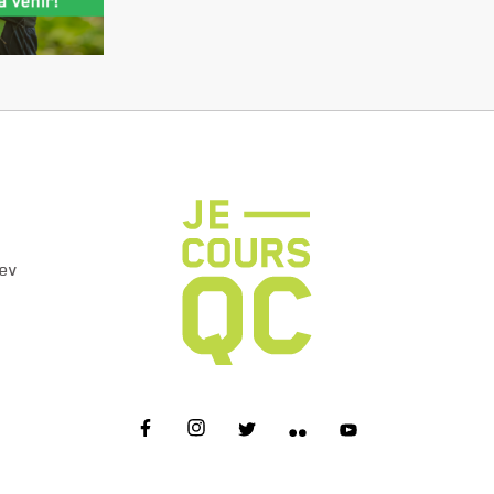
ev
JE COURS QC