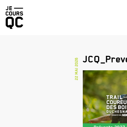
Retourner
à
la
page
d'accueil
JCQ_Prev
22 mai 2026