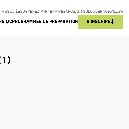
 ASSOCIÉES
DEVENEZ PARTENAIRE
EXPOSANTS
BLOGUE
FAQ
ENGLISH
rs QC
Programmes de préparation
S’inscrire
(1)