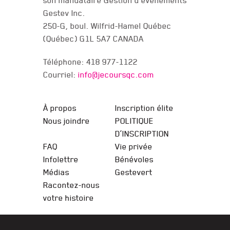
son mandataire Gestion d evenements
Gestev Inc.
250-G, boul. Wilfrid-Hamel Québec
(Québec) G1L 5A7 CANADA
Téléphone: 418 977-1122
Courriel:
info@jecoursqc.com
JE COURS QC
À propos
Inscription élite
Nous joindre
POLITIQUE
D’INSCRIPTION
FAQ
Vie privée
Infolettre
Bénévoles
Médias
Gestevert
Racontez-nous
votre histoire