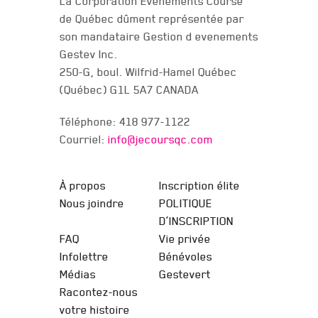
La Corporation Événements Course
de Québec dûment représentée par
son mandataire Gestion d evenements
Gestev Inc.
250-G, boul. Wilfrid-Hamel Québec
(Québec) G1L 5A7 CANADA
Téléphone: 418 977-1122
Courriel:
info@jecoursqc.com
JE COURS QC
À propos
Inscription élite
Nous joindre
POLITIQUE
D’INSCRIPTION
FAQ
Vie privée
Infolettre
Bénévoles
Médias
Gestevert
Racontez-nous
votre histoire